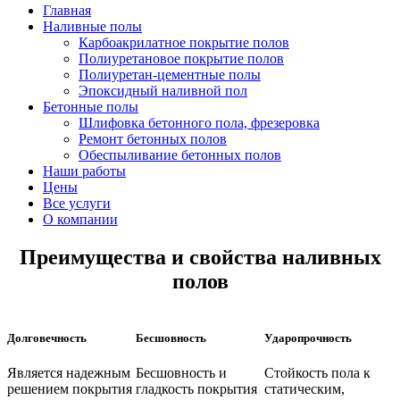
Главная
Наливные полы
Карбоакрилатное покрытие полов
Полиуретановое покрытие полов
Полиуретан-цементные полы
Эпоксидный наливной пол
Бетонные полы
Шлифовка бетонного пола, фрезеровка
Ремонт бетонных полов
Обеспыливание бетонных полов
Наши работы
Цены
Все услуги
О компании
Преимущества и свойства наливных
полов
Долговечность
Бесшовность
Ударопрочность
Является надежным
Бесшовность и
Стойкость пола к
решением покрытия
гладкость покрытия
статическим,