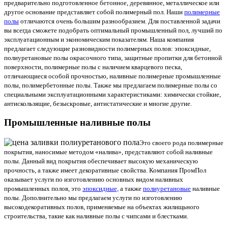
предварительно подготовленное бетонное, деревянное, металлическое или
другое основание представляет собой полимерный пол. Наши
полимерные
полы
отличаются очень большим разнообразием. Для поставленной задачи
вы всегда сможете подобрать оптимальный промышленный пол, лучший по
эксплуатационным и экономическим показателям. Наша компания
предлагает следующие разновидности полимерных полов: эпоксидные,
полиуретановые полы окрасочного типа, защитные пропитки для бетонной
поверхности, полимерные полы с наличием кварцевого песка,
отличающиеся особой прочностью, наливные полимерные промышленные
полы, полимербетонные полы. Также мы предлагаем полимерные полы со
специальными эксплуатационными характеристиками: химически стойкие,
антискользящие, безыскровые, антистатические и многие другие.
Промышленные наливные полы
Это своего рода полимерные
покрытия, наносимые методом «налива», представляют собой наливные
полы. Данный вид покрытия обеспечивает высокую механическую
прочность, а также имеет декоративные свойства. Компания ПромПол
оказывает услуги по изготовлению основных видом наливных
промышленных полов, это
эпоксидные,
а также
полиуретановые
наливные
полы. Дополнительно мы предлагаем услуги по изготовлению
высокодекоративных полов, применяемые на объектах жилищьного
строительства, такие как наливные полы с чипсами и блестками.