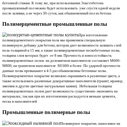
бетонной стяжки. К тому же, при использовании Эластобетона
промышленный пол можно будет использовать уже спустя одной недели
после заливки, а не через 30 суток, как обыкновенный пол из бетона.
Полимерцементные промышленные полы
При изготовлении
полимерцементного покрытия пола мы применяем специальную
полимерную добавку для бетона, которая дает возможность заливать слой
пола толщиной в 15 мм, а также полимерцементные пескобетонные полы,
толщина слоя которых будет от 8 мм. Прочность и износостойкость
полимерцементных полов на доломитном наполнителе составляет М600-
М800, на гранитном наполнителе М1000 и более. По ударной прочности
данные полы превышают в 4-5 раз обыкновенны бетонные полы.
Полимерцементное покрытие возможно окрашивать в различные цвета, а
также использовать различные декоративные наполнители (гранит, мрамор,
змеевик и другие цветные натуральные камни). Небольшая толщина
полимерцементных полов дает возможность существенно экономить на
материалах, так как при их изготовлении расходуется меньше цемента,
песка и наполнителей.
Промышленные полимерные полы
Полимерное покрытие, наносимое на